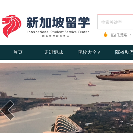
热门搜索 ：
首页
走进狮城
院校大全∨
院校动